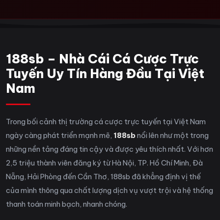
188sb – Nhà Cái Cá Cược Trực
Tuyến Uy Tín Hàng Đầu Tại Việt
Nam
Trong bối cảnh thị trường cá cược trực tuyến tại Việt Nam
ngày càng phát triển mạnh mẽ,
188sb
nổi lên như một trong
những nền tảng đáng tin cậy và được yêu thích nhất. Với hơn
2,5 triệu thành viên đăng ký từ Hà Nội, TP. Hồ Chí Minh, Đà
Nẵng, Hải Phòng đến Cần Thơ, 188sb đã khẳng định vị thế
của mình thông qua chất lượng dịch vụ vượt trội và hệ thống
thanh toán minh bạch, nhanh chóng.