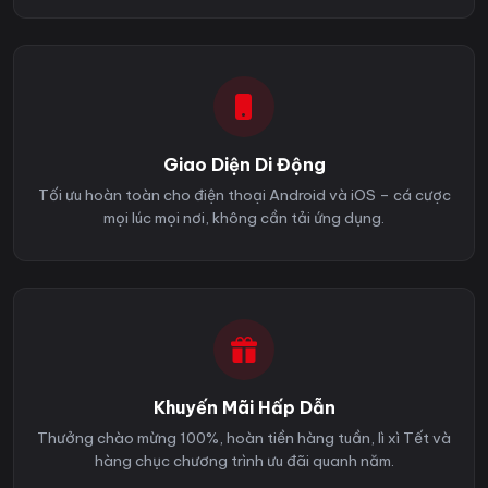
Giao Diện Di Động
Tối ưu hoàn toàn cho điện thoại Android và iOS – cá cược
mọi lúc mọi nơi, không cần tải ứng dụng.
Khuyến Mãi Hấp Dẫn
Thưởng chào mừng 100%, hoàn tiền hàng tuần, lì xì Tết và
hàng chục chương trình ưu đãi quanh năm.