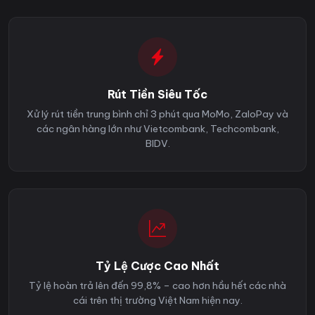
Rút Tiền Siêu Tốc
Xử lý rút tiền trung bình chỉ 3 phút qua MoMo, ZaloPay và
các ngân hàng lớn như Vietcombank, Techcombank,
BIDV.
Tỷ Lệ Cược Cao Nhất
Tỷ lệ hoàn trả lên đến 99,8% – cao hơn hầu hết các nhà
cái trên thị trường Việt Nam hiện nay.