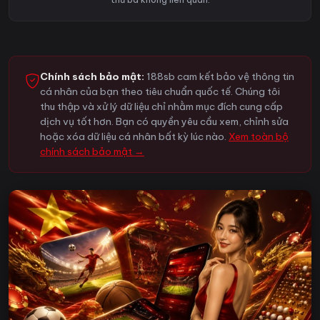
Chính sách bảo mật:
188sb cam kết bảo vệ thông tin
cá nhân của bạn theo tiêu chuẩn quốc tế. Chúng tôi
thu thập và xử lý dữ liệu chỉ nhằm mục đích cung cấp
dịch vụ tốt hơn. Bạn có quyền yêu cầu xem, chỉnh sửa
hoặc xóa dữ liệu cá nhân bất kỳ lúc nào.
Xem toàn bộ
chính sách bảo mật →