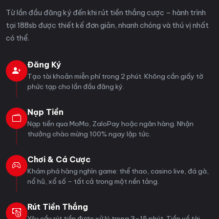
Từ lần đầu đăng ký đến khi rút tiền thắng cược – hành trình
tại 188sb được thiết kế đơn giản, nhanh chóng và thú vị nhất
có thể.
Đăng Ký
Tạo tài khoản miễn phí trong 2 phút. Không cần giấy tờ
phức tạp cho lần đầu đăng ký.
Nạp Tiền
Nạp tiền qua MoMo, ZaloPay hoặc ngân hàng. Nhận
thưởng chào mừng 100% ngay lập tức.
Chơi & Cá Cược
Khám phá hàng nghìn game: thể thao, casino live, đá gà,
nổ hũ, xổ số – tất cả trong một nền tảng.
Rút Tiền Thắng
Yêu cầu rút tiền được xử lý trong 3–15 phút. Tiền về tài