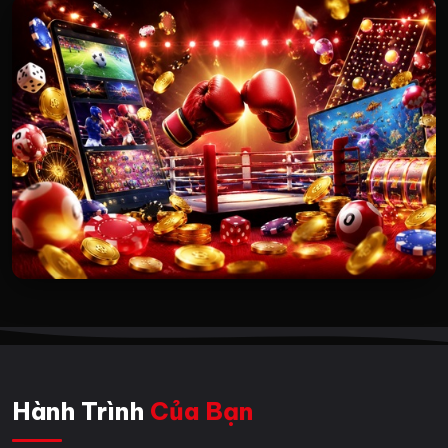
Hành Trình
Của Bạn