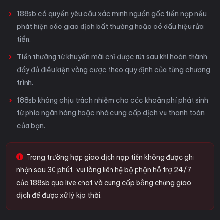
188sb có quyền yêu cầu xác minh nguồn gốc tiền nạp nếu
phát hiện các giao dịch bất thường hoặc có dấu hiệu rửa
tiền.
Tiền thưởng từ khuyến mãi chỉ được rút sau khi hoàn thành
đầy đủ điều kiện vòng cược theo quy định của từng chương
trình.
188sb không chịu trách nhiệm cho các khoản phí phát sinh
từ phía ngân hàng hoặc nhà cung cấp dịch vụ thanh toán
của bạn.
Trong trường hợp giao dịch nạp tiền không được ghi
nhận sau 30 phút, vui lòng liên hệ bộ phận hỗ trợ 24/7
của 188sb qua live chat và cung cấp bằng chứng giao
dịch để được xử lý kịp thời.