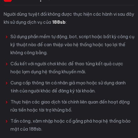
Người dùng tuyệt đối không được thực hiện các hành vi sau đây
khi sử dụng dịch vụ của
188sb
:
Sử dụng phần mềm tự động, bot, script hoặc bất kỳ công cụ
kỹ thuật nào để can thiệp vào hệ thống hoặc tạo lợi thế
không công bằng.
Cấu kết với người chơi khác để thao túng kết quả cược
hoặc lạm dụng hệ thống khuyến mãi.
Cung cấp thông tin cá nhân giả mạo hoặc sử dụng danh
tính của người khác để đăng ký tài khoản.
Thực hiện các giao dịch tài chính liên quan đến hoạt động
rửa tiền hoặc tài trợ khủng bố.
Tấn công, xâm nhập hoặc cố gắng phá hoại hệ thống bảo
mật của 188sb.