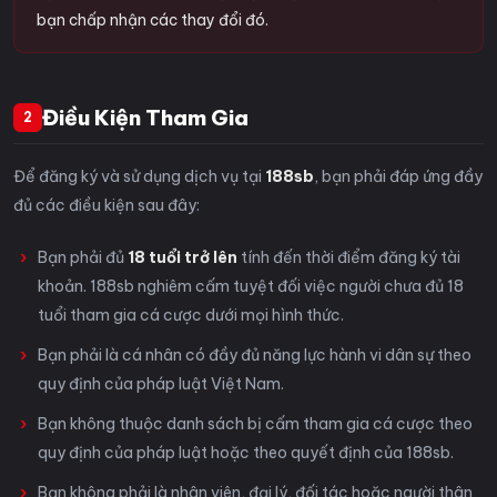
bạn chấp nhận các thay đổi đó.
Điều Kiện Tham Gia
2
Để đăng ký và sử dụng dịch vụ tại
188sb
, bạn phải đáp ứng đầy
đủ các điều kiện sau đây:
Bạn phải đủ
18 tuổi trở lên
tính đến thời điểm đăng ký tài
khoản. 188sb nghiêm cấm tuyệt đối việc người chưa đủ 18
tuổi tham gia cá cược dưới mọi hình thức.
Bạn phải là cá nhân có đầy đủ năng lực hành vi dân sự theo
quy định của pháp luật Việt Nam.
Bạn không thuộc danh sách bị cấm tham gia cá cược theo
quy định của pháp luật hoặc theo quyết định của 188sb.
Bạn không phải là nhân viên, đại lý, đối tác hoặc người thân