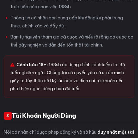
trực tiếp của nhân viên 188sb.
Thông tin cá nhân bạn cung cấp khi đăng ký phải trung
thực, chính xác và đầy đủ.
Bạn tự nguyện tham gia cá cược và hiểu rõ rằng cá cược có
thể gây nghiện và dẫn đến tổn thất tài chính.
Cảnh báo 18+:
188sb áp dụng chính sách kiểm tra độ
tuổi nghiêm ngặt. Chúng tôi có quyền yêu cầ u xác minh
giấy tờ tùy thân bất kỳ lúc nào và đình chỉ tài khoản nếu
phát hiện người dùng chưa đủ tuổi.
Tài Khoản Người Dùng
3
Mỗi cá nhân chỉ được phép đăng ký và sở hữu
duy nhất một tài