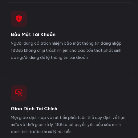
Bảo Mật Tài Khoản
Người dùng có trách nhiệm bảo mật thông tin đăng nhập.
188sb không chịu trách nhiệm cho các tổn thất phát sinh
do người dùng để lộ thông tin tài khoản.
Giao Dịch Tài Chính
Mọi giao dịch nạp và rút tiền phải tuân thủ quy định về hạn
mức và thời gian xử lý. 188sb có quyền yêu cầu xác minh
danh tính trước khi xử lý rút tiền.