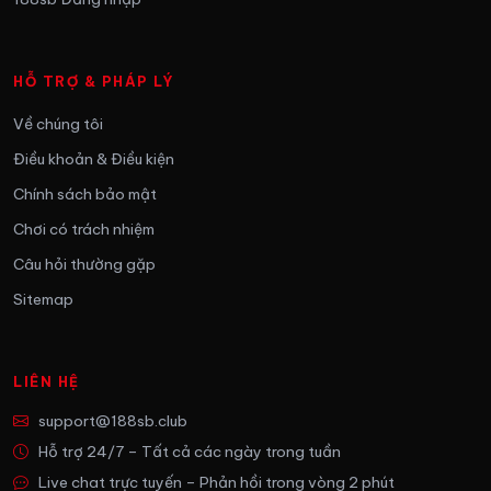
HỖ TRỢ & PHÁP LÝ
Về chúng tôi
Điều khoản & Điều kiện
Chính sách bảo mật
Chơi có trách nhiệm
Câu hỏi thường gặp
Sitemap
LIÊN HỆ
support@188sb.club
Hỗ trợ 24/7 – Tất cả các ngày trong tuần
Live chat trực tuyến – Phản hồi trong vòng 2 phút